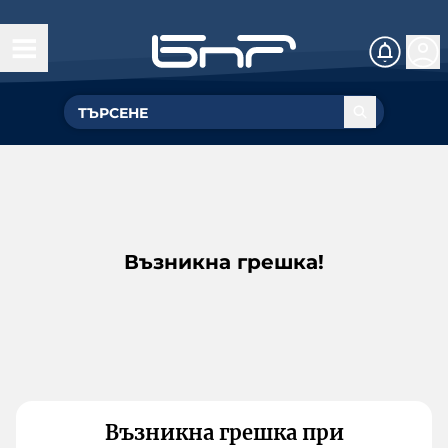
Възникна грешка!
Възникна грешка при