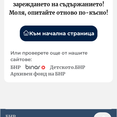
зареждането на съдържанието!
Моля, опитайте отново по-късно!
Към начална страница
Или проверете още от нашите
сайтове:
БНР
Детското.БНР
Архивен фонд на БНР
БНР