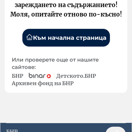
зареждането на съдържанието!
Моля, опитайте отново по-късно!
Към начална страница
Или проверете още от нашите
сайтове:
БНР
Детското.БНР
Архивен фонд на БНР
БНР