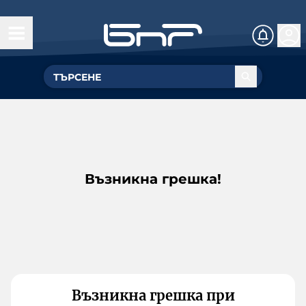
Възникна грешка!
Възникна грешка при