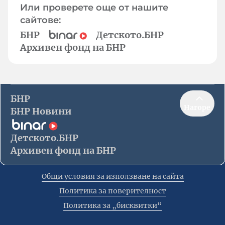
Или проверете още от нашите
сайтове:
БНР
Детското.БНР
Архивен фонд на БНР
БНР
Нагоре
БНР Новини
Детското.БНР
Архивен фонд на БНР
Общи условия за използване на сайта
Политика за поверителност
Политика за „бисквитки“