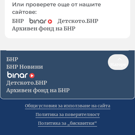
Или проверете още от нашите
сайтове:
БНР
Детското.БНР
Архивен фонд на БНР
БНР
Нагоре
БНР Новини
Детското.БНР
Архивен фонд на БНР
Общи условия за използване на сайта
Политика за поверителност
Политика за „бисквитки“