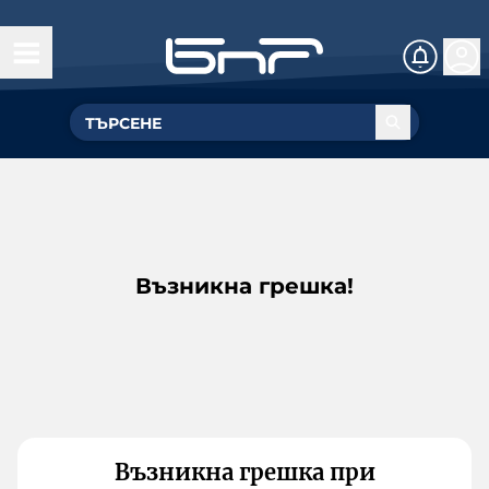
Възникна грешка!
Възникна грешка при