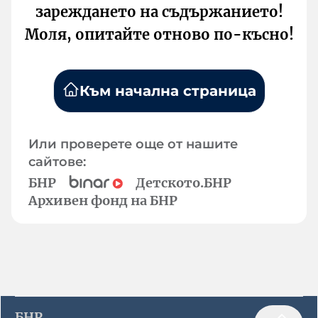
зареждането на съдържанието!
Моля, опитайте отново по-късно!
Към начална страница
Или проверете още от нашите
сайтове:
БНР
Детското.БНР
Архивен фонд на БНР
БНР