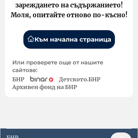
зареждането на съдържанието!
Моля, опитайте отново по-късно!
Към начална страница
Или проверете още от нашите
сайтове:
БНР
Детското.БНР
Архивен фонд на БНР
БНР