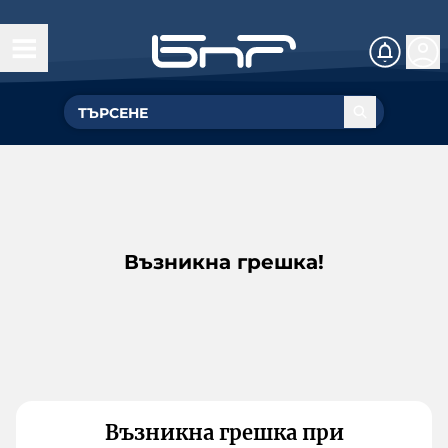
Възникна грешка!
Възникна грешка при