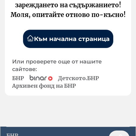
зареждането на съдържанието!
Моля, опитайте отново по-късно!
Към начална страница
Или проверете още от нашите
сайтове:
БНР
Детското.БНР
Архивен фонд на БНР
БНР