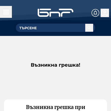
Възникна грешка!
Възникна грешка при