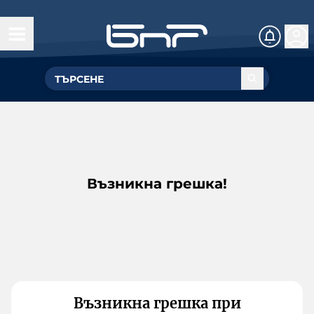
Възникна грешка!
Възникна грешка при