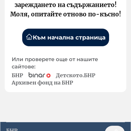
зареждането на съдържанието!
Моля, опитайте отново по-късно!
Към начална страница
Или проверете още от нашите
сайтове:
БНР
Детското.БНР
Архивен фонд на БНР
БНР