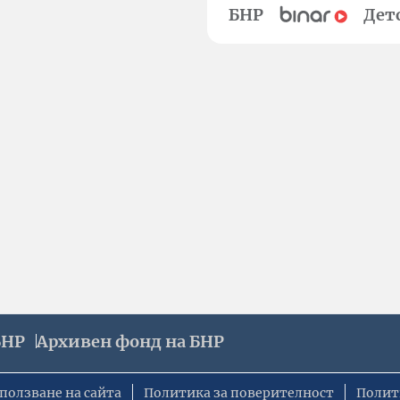
БНР
Дет
БНР
Архивен фонд на БНР
ползване на сайта
Политика за поверителност
Полит