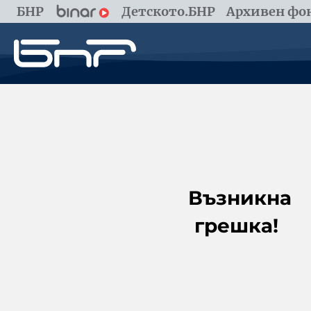
БНР
Детското.БНР
Архивен фон
Възникна
грешка!