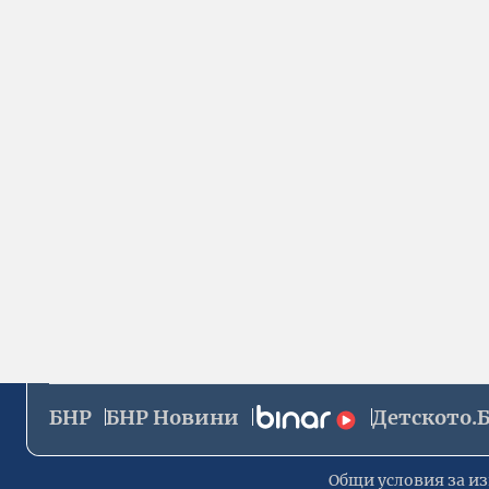
БНР
БНР Новини
Детското.
Общи условия за из