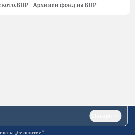
ското.БНР
Архивен фонд на БНР
Нагоре
ика за „бисквитки“