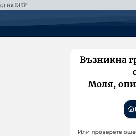
д на БНР
Възникна г
Моля, опи
Или проверете още 