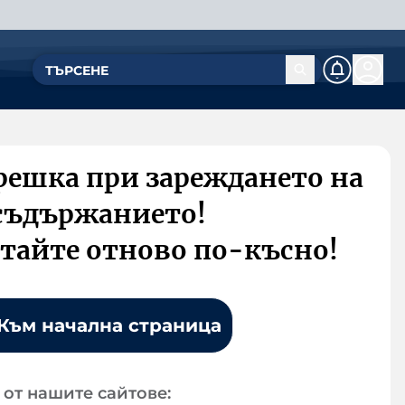
решка при зареждането на
съдържанието!
тайте отново по-късно!
Към начална страница
от нашите сайтове: