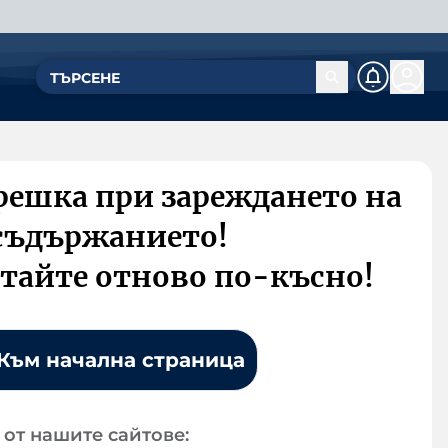
решка при зареждането на
съдържанието!
тайте отново по-късно!
Към начална страница
от нашите сайтове: