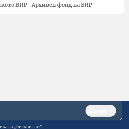
ското.БНР
Архивен фонд на БНР
Нагоре
ика за „бисквитки“