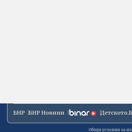
БНР
БНР Новини
Детското.
Общи условия за из