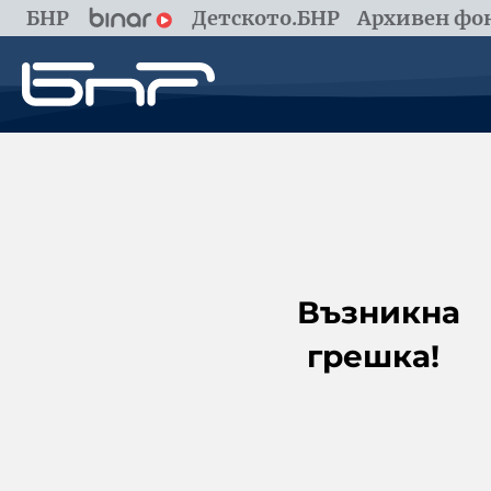
БНР
Детското.БНР
Архивен фон
Възникна
грешка!