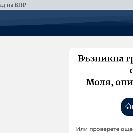
д на БНР
Възникна г
Моля, опи
Или проверете още 