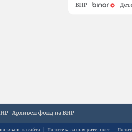
БНР
Дет
БНР
Архивен фонд на БНР
ползване на сайта
Политика за поверителност
Полит