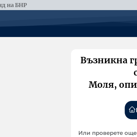
д на БНР
Възникна г
Моля, опи
Или проверете още 