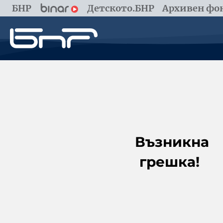
БНР
Детското.БНР
Архивен фон
Възникна
грешка!