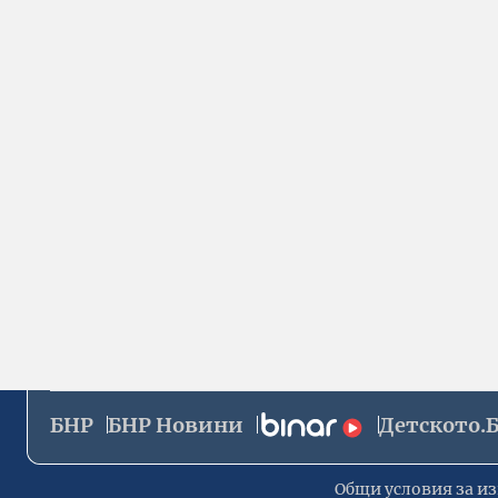
БНР
БНР Новини
Детското.
Общи условия за из