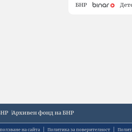
БНР
Дет
БНР
Архивен фонд на БНР
ползване на сайта
Политика за поверителност
Полит