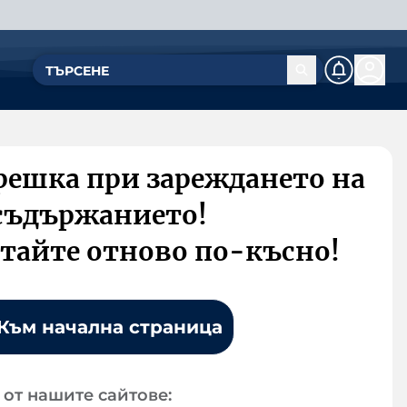
решка при зареждането на
съдържанието!
тайте отново по-късно!
Към начална страница
от нашите сайтове: