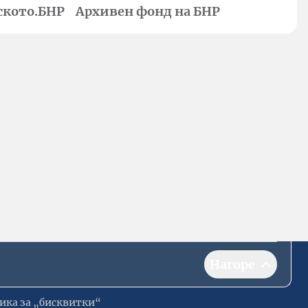
ското.БНР
Архивен фонд на БНР
Нагоре
ика за „бисквитки“