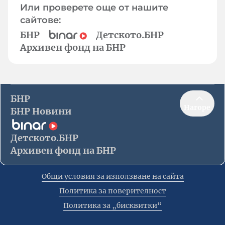
Или проверете още от нашите
сайтове:
БНР
Детското.БНР
Архивен фонд на БНР
БНР
Нагоре
БНР Новини
Детското.БНР
Архивен фонд на БНР
Общи условия за използване на сайта
Политика за поверителност
Политика за „бисквитки“