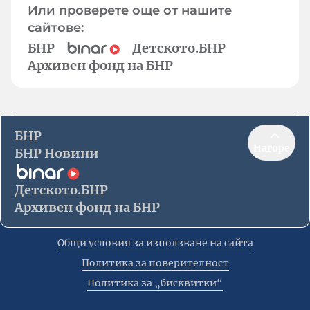
Или проверете още от нашите
сайтове:
БНР
Детското.БНР
Архивен фонд на БНР
БНР
Нагоре
БНР Новини
Детското.БНР
Архивен фонд на БНР
Общи условия за използване на сайта
Политика за поверителност
Политика за „бисквитки“