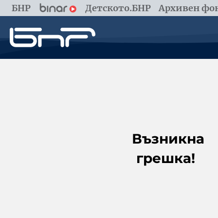
БНР
Детското.БНР
Архивен фон
Възникна
грешка!