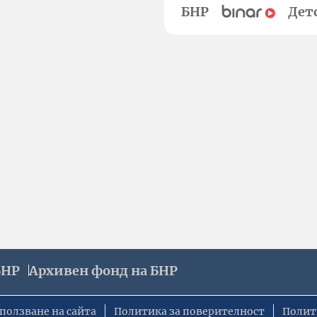
БНР
Дет
БНР
Архивен фонд на БНР
ползване на сайта
Политика за поверителност
Полит