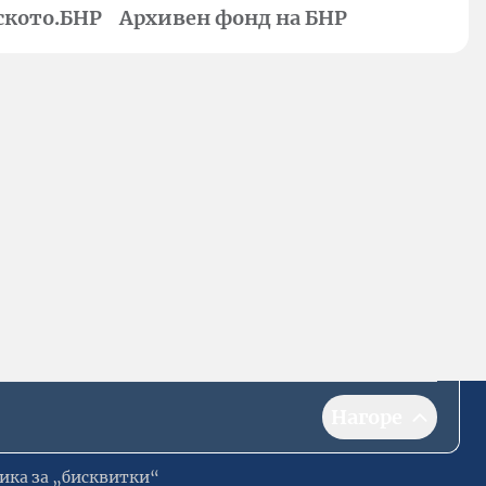
ското.БНР
Архивен фонд на БНР
Нагоре
ика за „бисквитки“