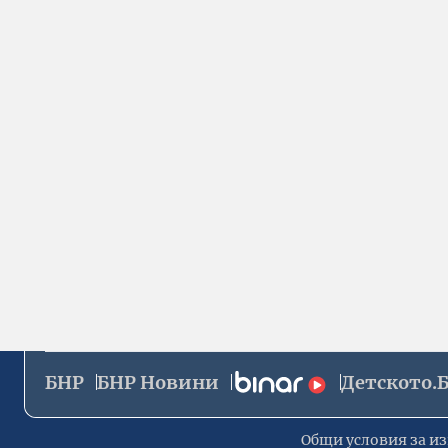
БНР
БНР Новини
Детското.
Общи условия за из