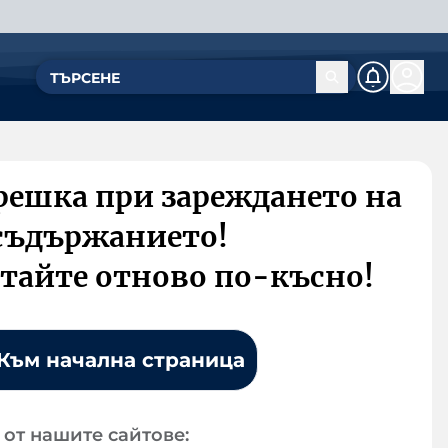
решка при зареждането на
съдържанието!
тайте отново по-късно!
Към начална страница
от нашите сайтове: