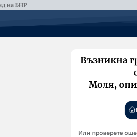
д на БНР
Възникна г
Моля, опи
Или проверете още 