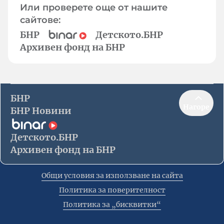
Или проверете още от нашите
сайтове:
БНР
Детското.БНР
Архивен фонд на БНР
БНР
Нагоре
БНР Новини
Детското.БНР
Архивен фонд на БНР
Общи условия за използване на сайта
Политика за поверителност
Политика за „бисквитки“