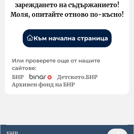
зареждането на съдържанието!
Моля, опитайте отново по-късно!
Към начална страница
Или проверете още от нашите
сайтове:
БНР
Детското.БНР
Архивен фонд на БНР
БНР