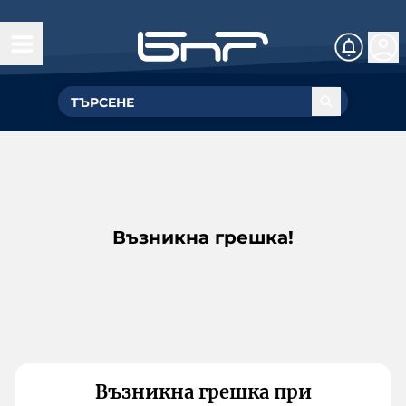
Възникна грешка!
Възникна грешка при