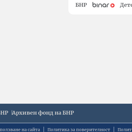
БНР
Дет
БНР
Архивен фонд на БНР
ползване на сайта
Политика за поверителност
Полит