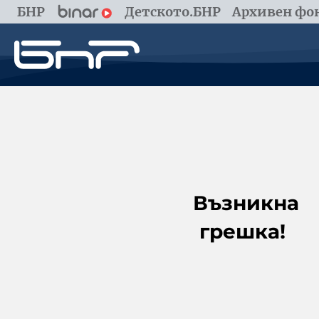
БНР
Детското.БНР
Архивен фон
Възникна
грешка!