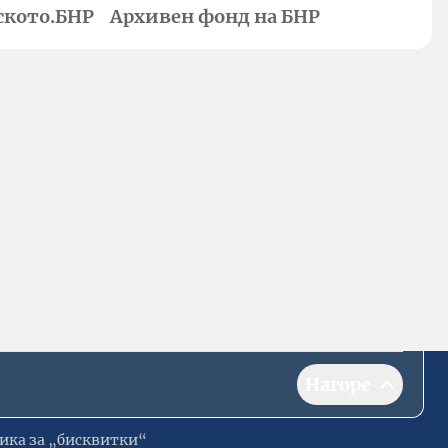
ското.БНР
Архивен фонд на БНР
Нагоре
ика за „бисквитки“