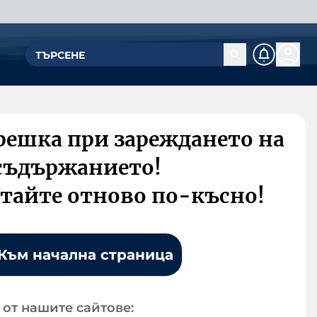
решка при зареждането на
съдържанието!
тайте отново по-късно!
Към начална страница
от нашите сайтове: