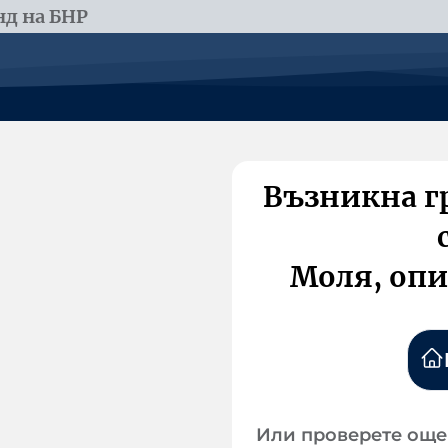
д на БНР
Възникна г
Моля, опи
Или проверете още 