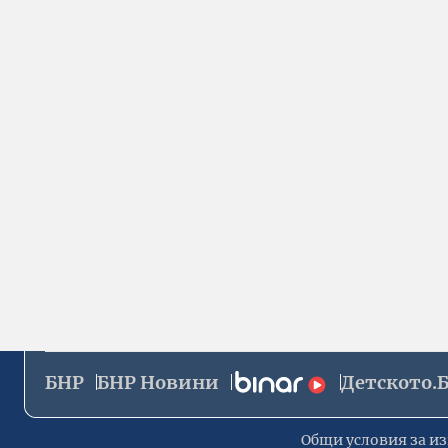
БНР
БНР Новини
Детското.
Общи условия за из