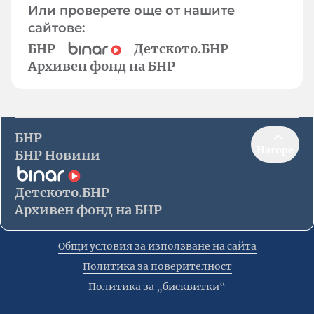
Или проверете още от нашите
сайтове:
БНР
Детското.БНР
Архивен фонд на БНР
БНР
Нагоре
БНР Новини
Детското.БНР
Архивен фонд на БНР
Общи условия за използване на сайта
Политика за поверителност
Политика за „бисквитки“