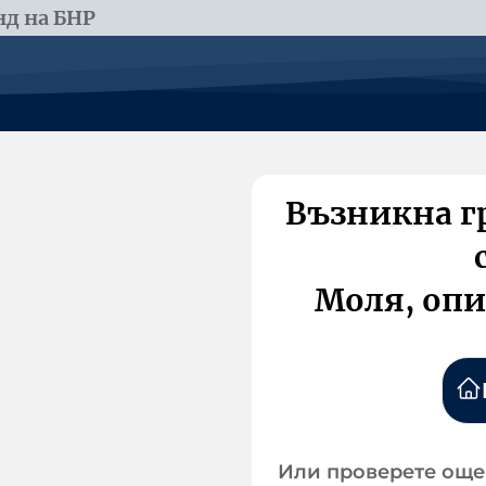
д на БНР
Възникна г
Моля, опи
Или проверете още 