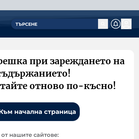
решка при зареждането на
съдържанието!
тайте отново по-късно!
Към начална страница
от нашите сайтове: