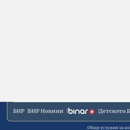
БНР
БНР Новини
Детското.
Общи условия за из