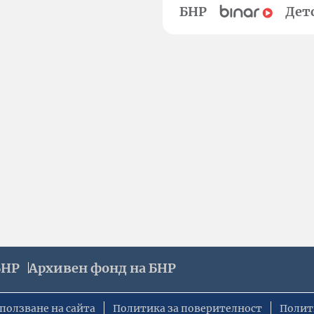
БНР
Дет
БНР
Архивен фонд на БНР
ползване на сайта
Политика за поверителност
Полит