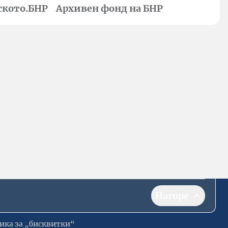
ското.БНР
Архивен фонд на БНР
Нагоре
ика за „бисквитки“