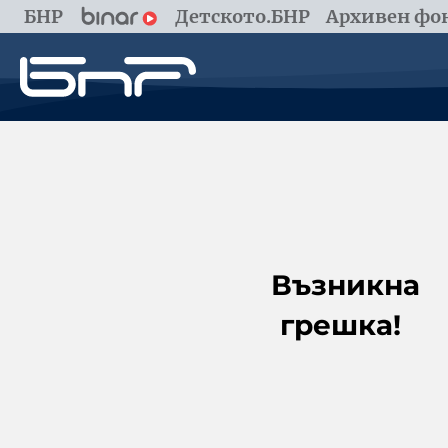
БНР
Детското.БНР
Архивен фон
Възникна
грешка!