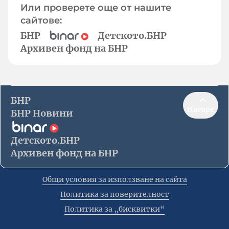
Или проверете още от нашите
сайтове:
БНР
Детското.БНР
Архивен фонд на БНР
БНР
Нагоре
БНР Новини
Детското.БНР
Архивен фонд на БНР
Общи условия за използване на сайта
Политика за поверителност
Политика за „бисквитки“