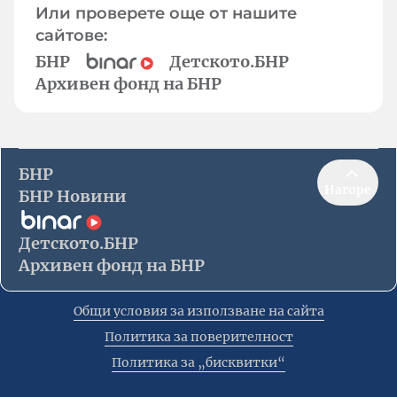
Или проверете още от нашите
сайтове:
БНР
Детското.БНР
Архивен фонд на БНР
БНР
Нагоре
БНР Новини
Детското.БНР
Архивен фонд на БНР
Общи условия за използване на сайта
Политика за поверителност
Политика за „бисквитки“