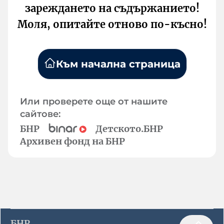
зареждането на съдържанието!
Моля, опитайте отново по-късно!
Към начална страница
Или проверете още от нашите
сайтове:
БНР
Детското.БНР
Архивен фонд на БНР
БНР