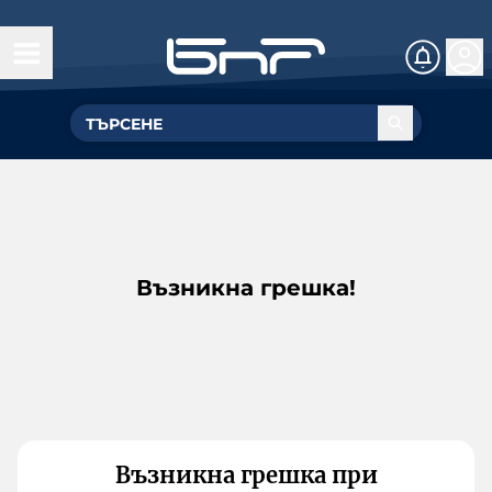
Възникна грешка!
Възникна грешка при