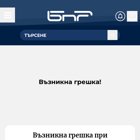
Възникна грешка!
Възникна грешка при