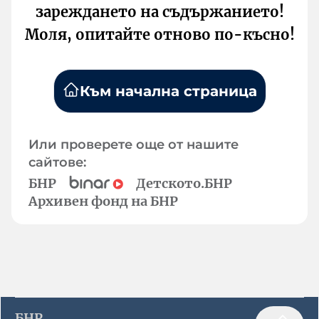
зареждането на съдържанието!
Моля, опитайте отново по-късно!
Към начална страница
Или проверете още от нашите
сайтове:
БНР
Детското.БНР
Архивен фонд на БНР
БНР