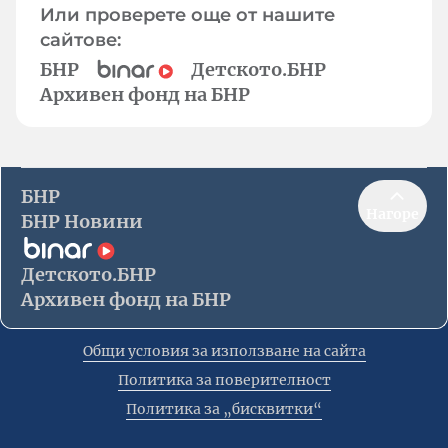
Или проверете още от нашите
сайтове:
БНР
Детското.БНР
Архивен фонд на БНР
БНР
Нагоре
БНР Новини
Детското.БНР
Архивен фонд на БНР
Общи условия за използване на сайта
Политика за поверителност
Политика за „бисквитки“