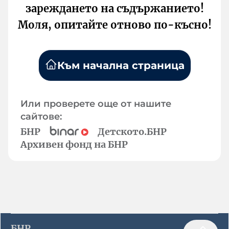
зареждането на съдържанието!
Моля, опитайте отново по-късно!
Към начална страница
Или проверете още от нашите
сайтове:
БНР
Детското.БНР
Архивен фонд на БНР
БНР