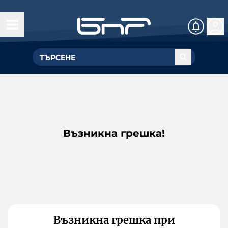
Възникна грешка!
Възникна грешка при