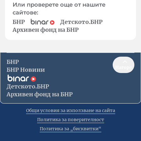
Или проверете още от нашите
сайтове:
БНР
Детското.БНР
Архивен фонд на БНР
БНР
Нагоре
БНР Новини
Детското.БНР
Архивен фонд на БНР
Общи условия за използване на сайта
Политика за поверителност
Политика за „бисквитки“