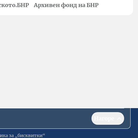
ското.БНР
Архивен фонд на БНР
Нагоре
ика за „бисквитки“