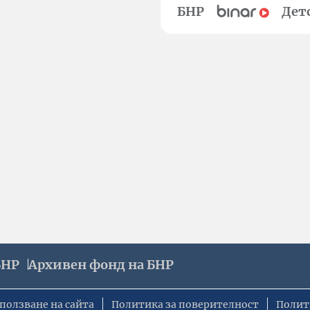
БНР
Дет
БНР
Архивен фонд на БНР
ползване на сайта
Политика за поверителност
Полит