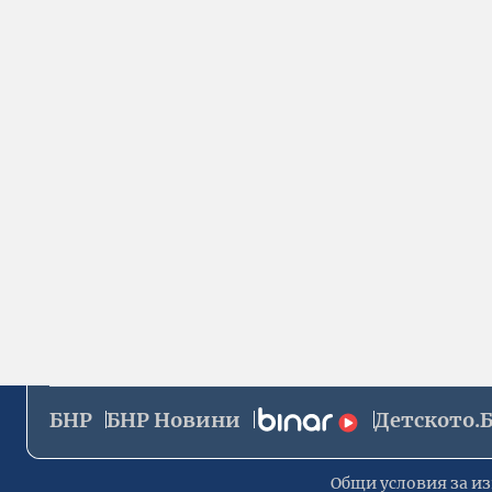
БНР
БНР Новини
Детското.
Общи условия за из