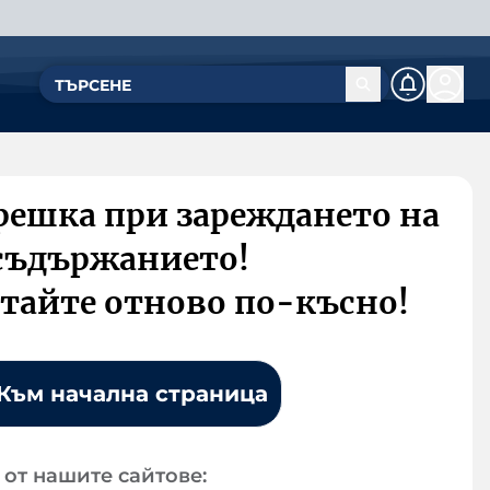
решка при зареждането на
съдържанието!
тайте отново по-късно!
Към начална страница
от нашите сайтове: