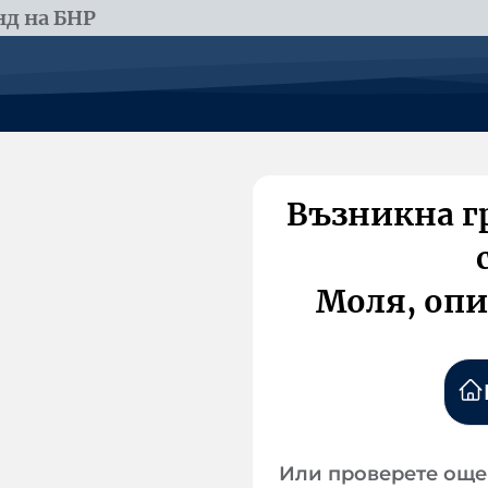
д на БНР
Възникна г
Моля, опи
Или проверете още 