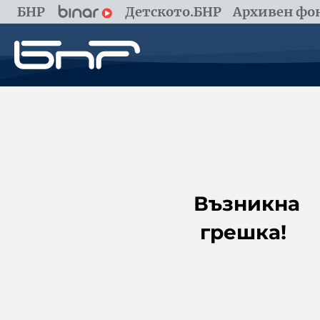
БНР
Детското.БНР
Архивен фон
Възникна
грешка!