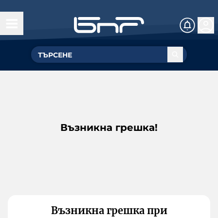
Възникна грешка!
Възникна грешка при