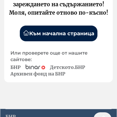
зареждането на съдържанието!
Моля, опитайте отново по-късно!
Към начална страница
Или проверете още от нашите
сайтове:
БНР
Детското.БНР
Архивен фонд на БНР
БНР