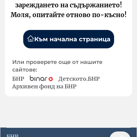
зареждането на съдържанието!
Моля, опитайте отново по-късно!
Към начална страница
Или проверете още от нашите
сайтове:
БНР
Детското.БНР
Архивен фонд на БНР
БНР