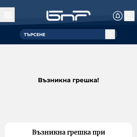
Възникна грешка!
Възникна грешка при