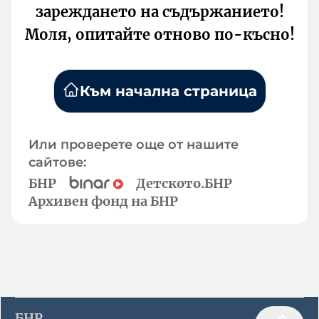
зареждането на съдържанието!
Моля, опитайте отново по-късно!
Към начална страница
Или проверете още от нашите
сайтове:
БНР
Детското.БНР
Архивен фонд на БНР
БНР