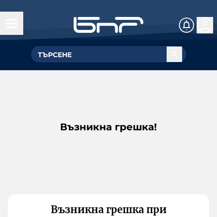
Възникна грешка!
Възникна грешка при