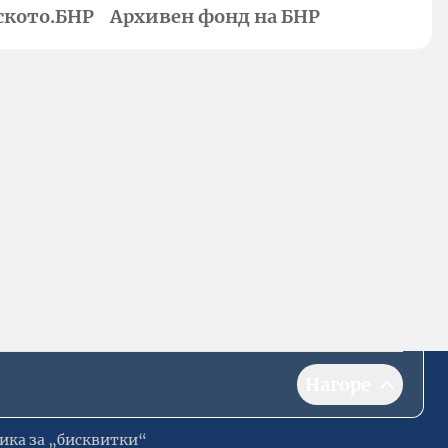
ското.БНР
Архивен фонд на БНР
Нагоре
ика за „бисквитки“