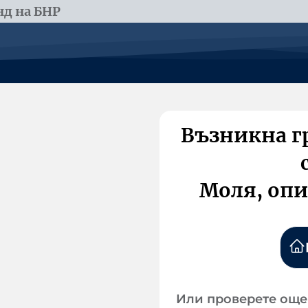
д на БНР
Възникна г
Моля, опи
Или проверете още 