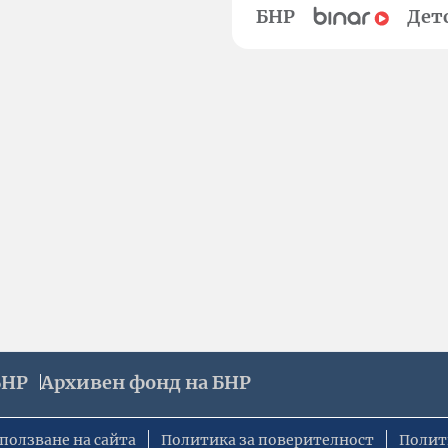
БНР
Дет
БНР
Архивен фонд на БНР
ползване на сайта
Политика за поверителност
Полит