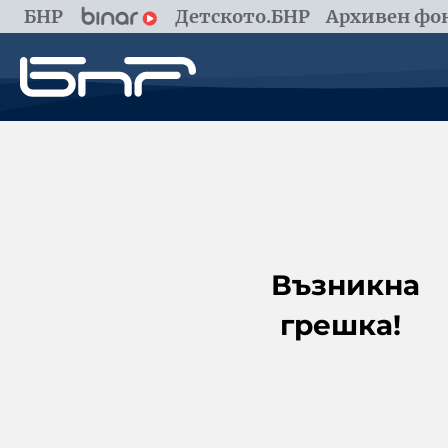
БНР
Детското.БНР
Архивен фон
Възникна
грешка!