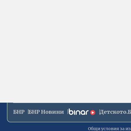
БНР
БНР Новини
Детското.
Общи условия за из