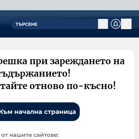
решка при зареждането на
съдържанието!
тайте отново по-късно!
Към начална страница
от нашите сайтове: