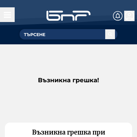
Възникна грешка!
Възникна грешка при