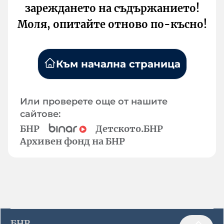
зареждането на съдържанието!
Моля, опитайте отново по-късно!
Към начална страница
Или проверете още от нашите
сайтове:
БНР
Детското.БНР
Архивен фонд на БНР
БНР