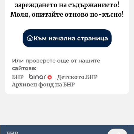
зареждането на съдържанието!
Моля, опитайте отново по-късно!
Към начална страница
Или проверете още от нашите
сайтове:
БНР
Детското.БНР
Архивен фонд на БНР
БНР