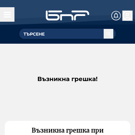
Възникна грешка!
Възникна грешка при