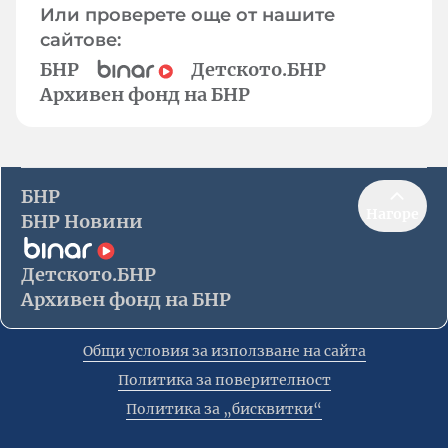
Или проверете още от нашите
сайтове:
БНР
Детското.БНР
Архивен фонд на БНР
БНР
Нагоре
БНР Новини
Детското.БНР
Архивен фонд на БНР
Общи условия за използване на сайта
Политика за поверителност
Политика за „бисквитки“