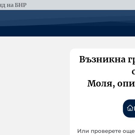
д на БНР
Възникна г
Моля, опи
Или проверете още 