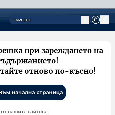
решка при зареждането на
съдържанието!
тайте отново по-късно!
Към начална страница
от нашите сайтове: