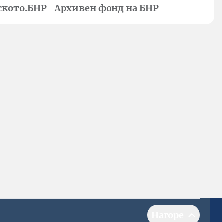
ското.БНР
Архивен фонд на БНР
Нагоре