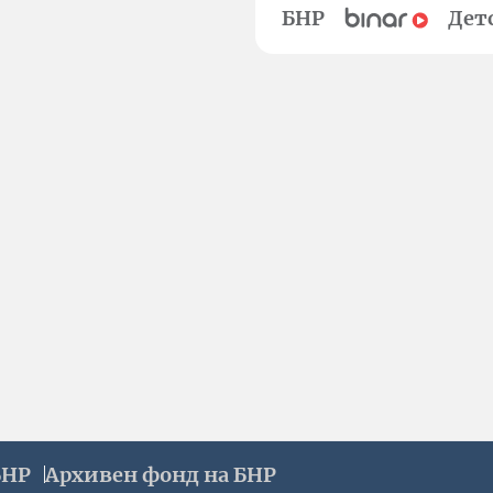
БНР
Дет
БНР
Архивен фонд на БНР