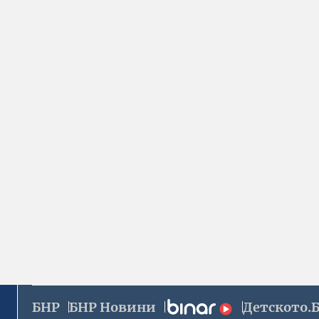
БНР
БНР Новини
Детското.