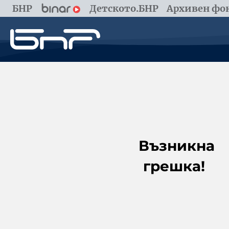
БНР
Детското.БНР
Архивен фон
Възникна
грешка!