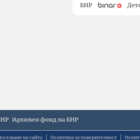
БНР
Дет
БНР
Архивен фонд на БНР
ползване на сайта
Политика за поверителност
Полит