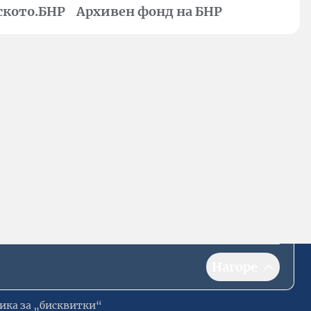
ското.БНР
Архивен фонд на БНР
Нагоре
ика за „бисквитки“