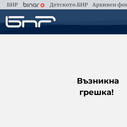
БНР
Детското.БНР
Архивен фон
Възникна
грешка!