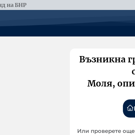
д на БНР
Възникна г
Моля, опи
Или проверете още 