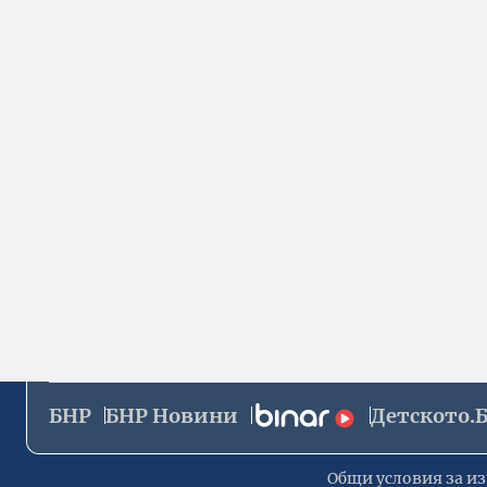
БНР
БНР Новини
Детското.
Общи условия за из