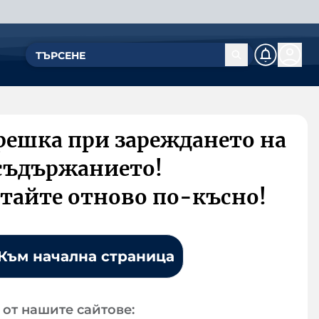
решка при зареждането на
съдържанието!
тайте отново по-късно!
Към начална страница
от нашите сайтове: