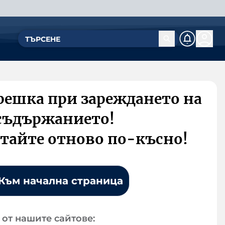
решка при зареждането на
съдържанието!
тайте отново по-късно!
Към начална страница
от нашите сайтове: