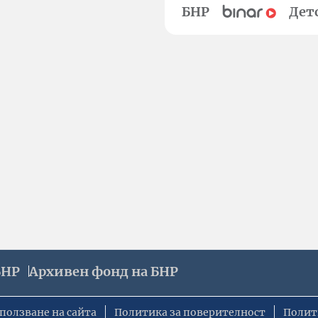
БНР
Дет
БНР
Архивен фонд на БНР
ползване на сайта
Политика за поверителност
Полит