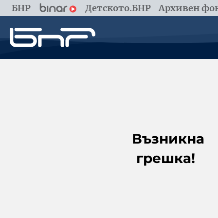
БНР
Детското.БНР
Архивен фон
Възникна
грешка!