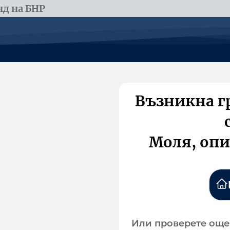
д на БНР
Възникна г
Моля, опи
Или проверете още 