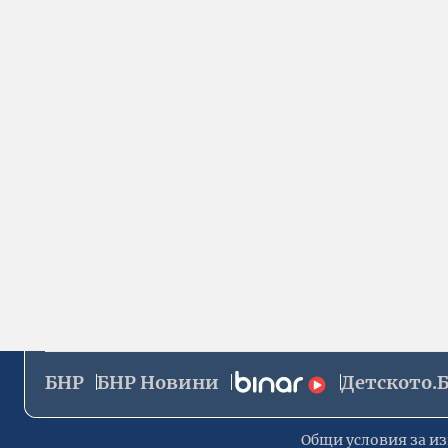
БНР
БНР Новини
Детското.
Общи условия за из