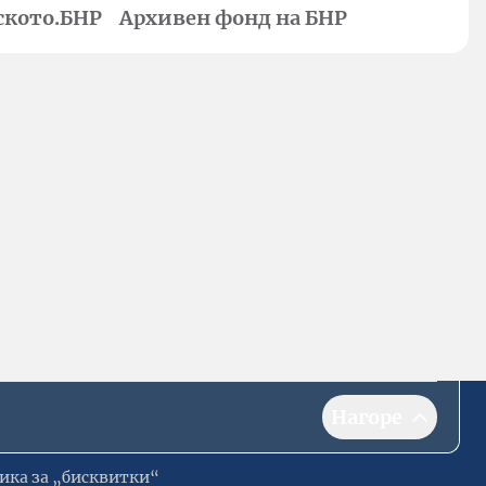
ското.БНР
Архивен фонд на БНР
Нагоре
ика за „бисквитки“