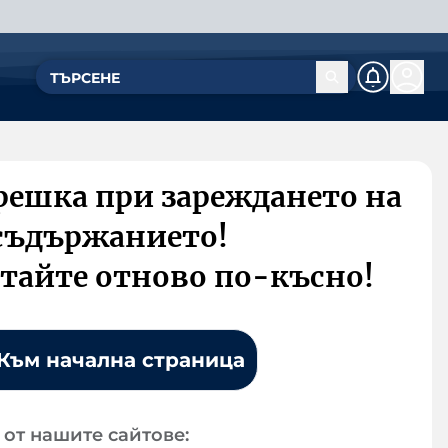
решка при зареждането на
съдържанието!
тайте отново по-късно!
Към начална страница
от нашите сайтове: