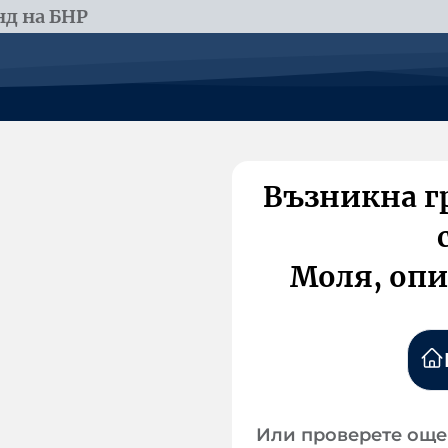
д на БНР
Възникна г
Моля, опи
Или проверете още 