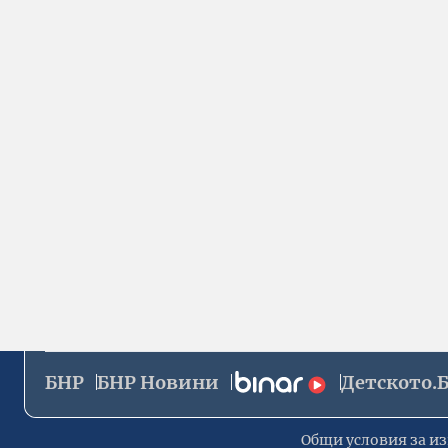
БНР
БНР Новини
Детското.
Общи условия за из