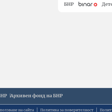
БНР
Дет
БНР
Архивен фонд на БНР
ползване на сайта
Политика за поверителност
Полит