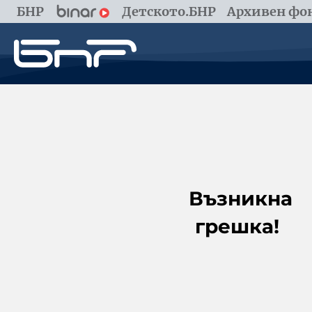
БНР
Детското.БНР
Архивен фон
Възникна
грешка!