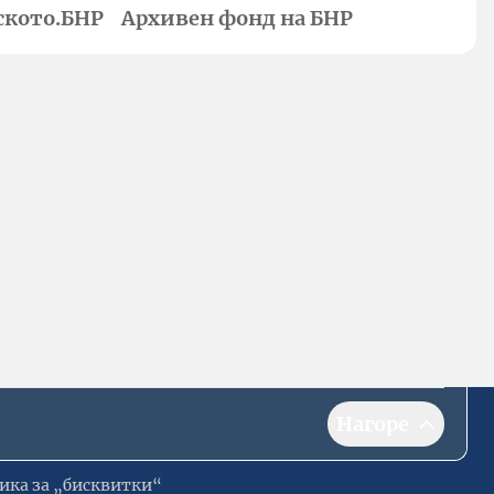
ското.БНР
Архивен фонд на БНР
Нагоре
ика за „бисквитки“