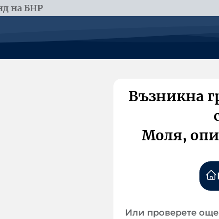
д на БНР
Възникна г
Моля, опи
Или проверете още 