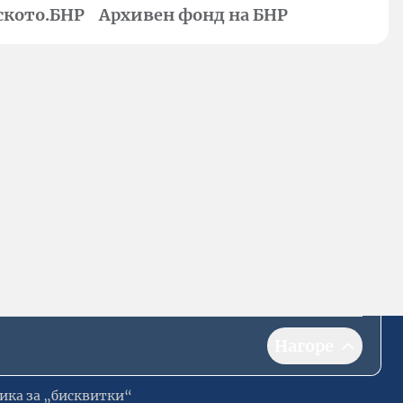
ското.БНР
Архивен фонд на БНР
Нагоре
ика за „бисквитки“