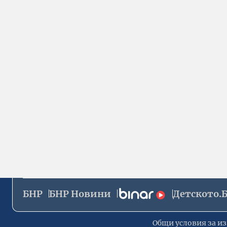
БНР
БНР Новини
Детското.
Общи условия за из