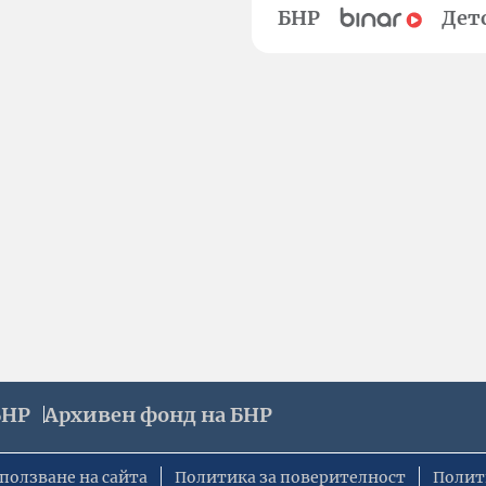
БНР
Дет
БНР
Архивен фонд на БНР
ползване на сайта
Политика за поверителност
Полит