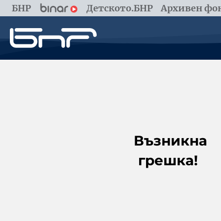
БНР
Детското.БНР
Архивен фон
Възникна
грешка!