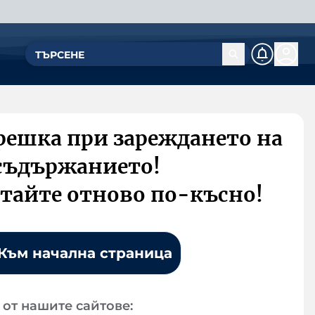
решка при зареждането на
съдържанието!
тайте отново по-късно!
Към начална страница
от нашите сайтове: