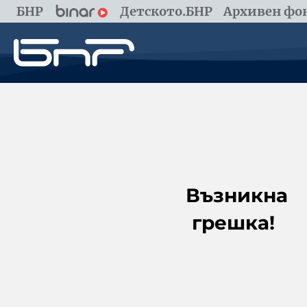
БНР
Детското.БНР
Архивен фон
Възникна
грешка!