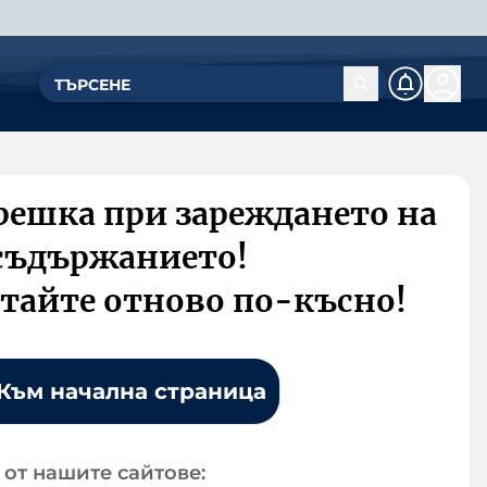
решка при зареждането на
съдържанието!
тайте отново по-късно!
Към начална страница
от нашите сайтове: