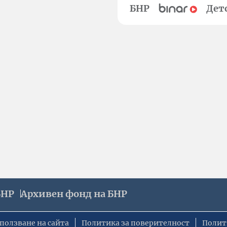
БНР
Дет
БНР
Архивен фонд на БНР
ползване на сайта
Политика за поверителност
Полит