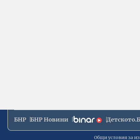
БНР
БНР Новини
Детското.
Общи условия за из