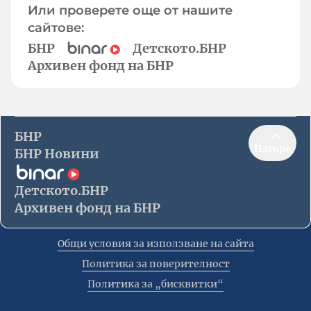
Или проверете още от нашите
сайтове:
БНР
Детското.БНР
Архивен фонд на БНР
БНР
Нагоре
БНР Новини
Детското.БНР
Архивен фонд на БНР
Общи условия за използване на сайта
Политика за поверителност
Политика за „бисквитки“