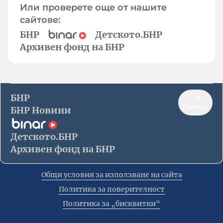
Или проверете още от нашите
сайтове:
БНР
Детското.БНР
Архивен фонд на БНР
БНР
Нагоре
БНР Новини
Детското.БНР
Архивен фонд на БНР
Общи условия за използване на сайта
Политика за поверителност
Политика за „бисквитки“