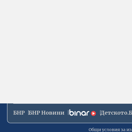
БНР
БНР Новини
Детското.
Общи условия за из