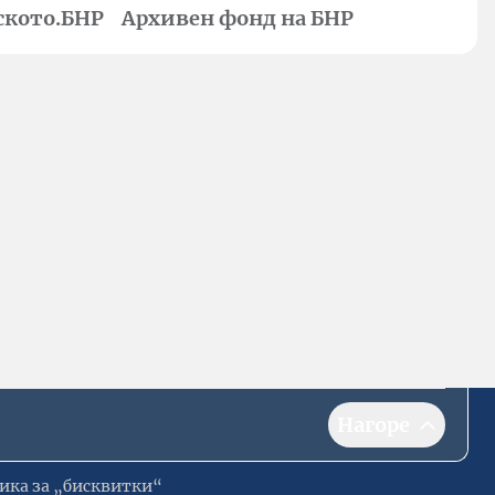
ското.БНР
Архивен фонд на БНР
Нагоре
ика за „бисквитки“