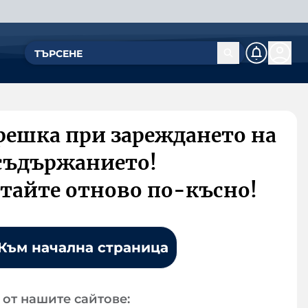
решка при зареждането на
съдържанието!
тайте отново по-късно!
Към начална страница
от нашите сайтове: