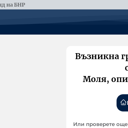
д на БНР
Възникна г
Моля, опи
Или проверете още 