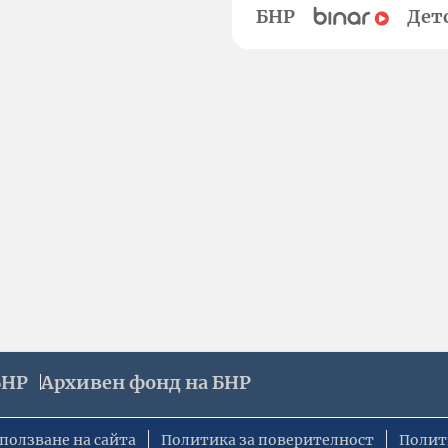
БНР
Дет
БНР
Архивен фонд на БНР
ползване на сайта
Политика за поверителност
Полит