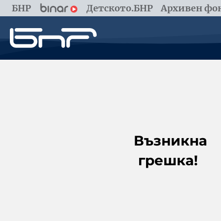
БНР
Детското.БНР
Архивен фон
Възникна
грешка!