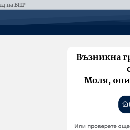
д на БНР
Възникна г
Моля, опи
Или проверете още 