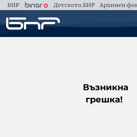
БНР
Детското.БНР
Архивен фон
Възникна
грешка!