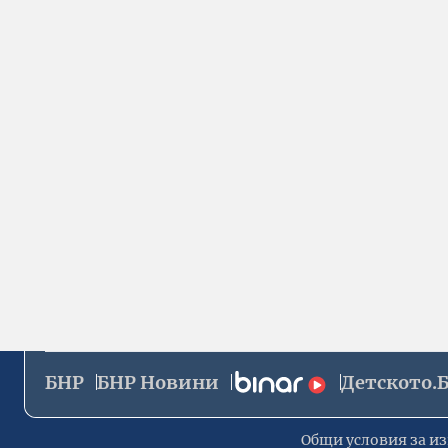
БНР
БНР Новини
Детското.
Общи условия за из