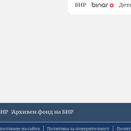
БНР
Дет
БНР
Архивен фонд на БНР
ползване на сайта
Политика за поверителност
Полит