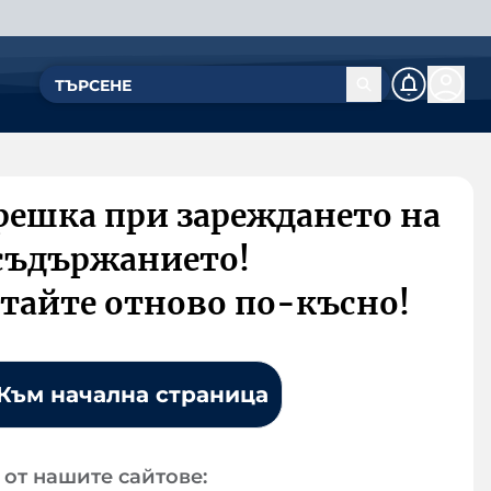
решка при зареждането на
съдържанието!
тайте отново по-късно!
Към начална страница
от нашите сайтове: