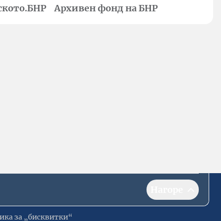
ското.БНР
Архивен фонд на БНР
Нагоре
ика за „бисквитки“