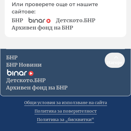
Или проверете още от нашите
сайтове:
БНР
Детското.БНР
Архивен фонд на БНР
БНР
Нагоре
БНР Новини
Детското.БНР
Архивен фонд на БНР
Общи условия за използване на сайта
Политика за поверителност
Политика за „бисквитки“