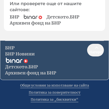
Или проверете още от нашите
сайтове:
БНР
Детското.БНР
Архивен фонд на БНР
БНР
Нагоре
БНР Новини
Детското.БНР
Архивен фонд на БНР
Общи условия за използване на сайта
Политика за поверителност
Политика за „бисквитки“