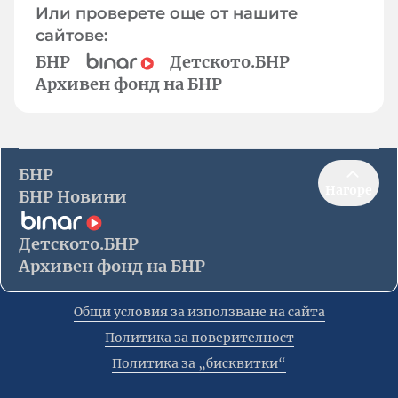
Или проверете още от нашите
сайтове:
БНР
Детското.БНР
Архивен фонд на БНР
БНР
Нагоре
БНР Новини
Детското.БНР
Архивен фонд на БНР
Общи условия за използване на сайта
Политика за поверителност
Политика за „бисквитки“