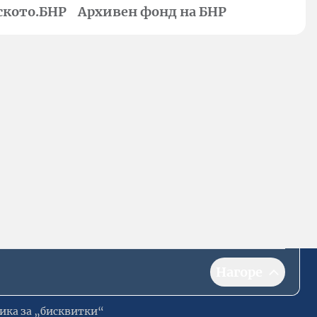
ското.БНР
Архивен фонд на БНР
Нагоре
ика за „бисквитки“