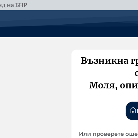
д на БНР
Възникна г
Моля, опи
Или проверете още 