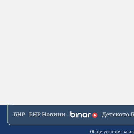
БНР
БНР Новини
Детското.
Общи условия за из