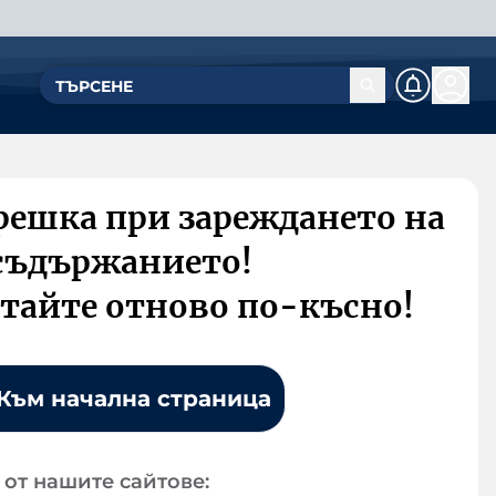
решка при зареждането на
съдържанието!
тайте отново по-късно!
Към начална страница
от нашите сайтове: