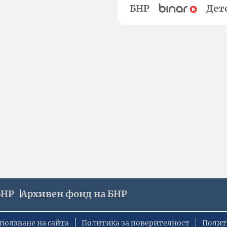
БНР
Дет
БНР
Архивен фонд на БНР
ползване на сайта
Политика за поверителност
Полит