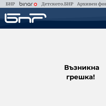
БНР
Детското.БНР
Архивен фон
Възникна
грешка!