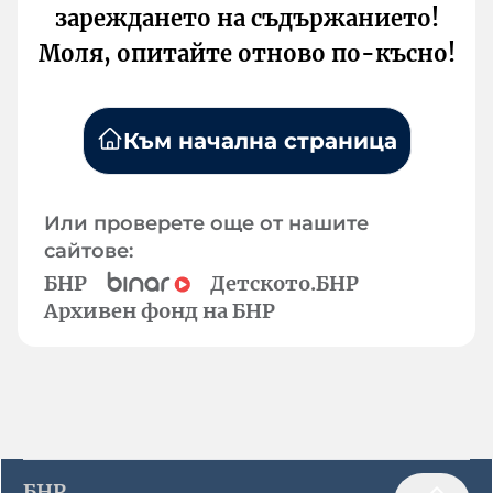
зареждането на съдържанието!
Моля, опитайте отново по-късно!
Към начална страница
Или проверете още от нашите
сайтове:
БНР
Детското.БНР
Архивен фонд на БНР
БНР