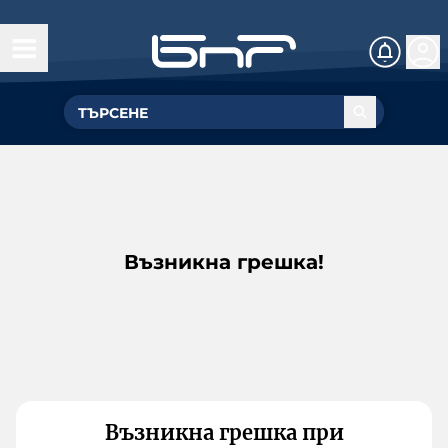
Възникна грешка!
Възникна грешка при