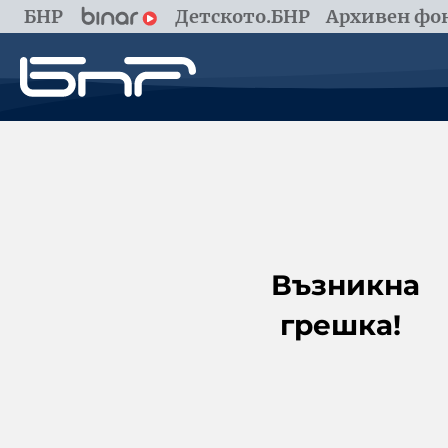
БНР
Детското.БНР
Архивен фон
Възникна
грешка!