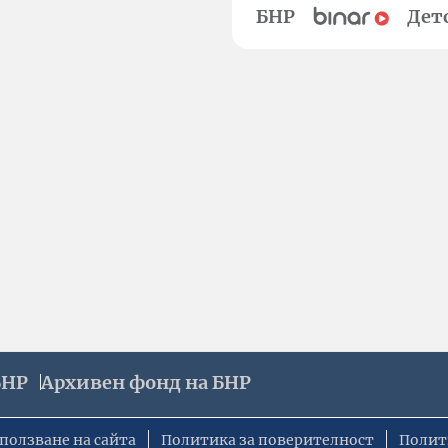
БНР
Дет
БНР
Архивен фонд на БНР
ползване на сайта
Политика за поверителност
Полит