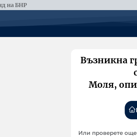
д на БНР
Възникна г
Моля, опи
Или проверете още 