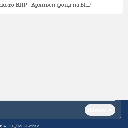
ското.БНР
Архивен фонд на БНР
Нагоре
ика за „бисквитки“